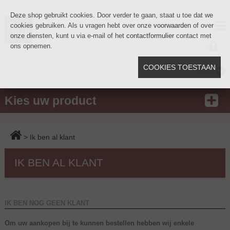
Deze shop gebruikt cookies. Door verder te gaan, staat u toe dat we
cookies gebruiken. Als u vragen hebt over onze
voorwaarden
of over
onze diensten, kunt u via e-mail of het
contactformulier
contact met
ons opnemen.
COOKIES TOESTAAN
WINKELWAGEN
(leeg)
Kies uw product
>
Ik ben al klant
IK BEN AL KLANT
IK BEN NOG GEEN KLANT
Om uw aankopen bij te kunnen bestellen hebben wij enkele