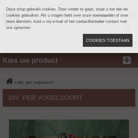
Deze shop gebruikt cookies. Door verder te gaan, staat u toe dat we
cookies gebruiken. Als u vragen hebt over onze
voorwaarden
of over
onze diensten, kunt u via e-mail of het
contactformulier
contact met
ons opnemen.
COOKIES TOESTAAN
WINKELWAGEN
(leeg)
Kies uw product
>
div. per vogelsoort
DIV. PER VOGELSOORT